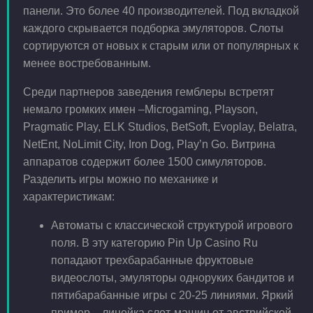
панели. Это более 40 производителей. Под вкладкой
каждого скрывается подборка эмуляторов. Слоты
сортируются от новых к старым или от популярных к
менее востребованным.
Среди партнеров заведения гемблеры встретят
немало громких имен –Microgaming, Playson,
Pragmatic Play, ELK Studios, BetSoft, Evoplay, Belatra,
NetEnt, NoLimit City, Iron Dog, Play’n Go. Витрина
аппаратов содержит более 1500 симуляторов.
Разделить игры можно по механике и
характеристикам:
Автоматы с классической структурой игрового
поля. В эту категорию Pin Up Casino Ru
попадают трехбарабанные фруктовые
видеослоты, эмуляторы одноруких бандитов и
пятибарабанные игры с 20-25 линиями. Яркий
пример – линейка слот-машин от австрийской