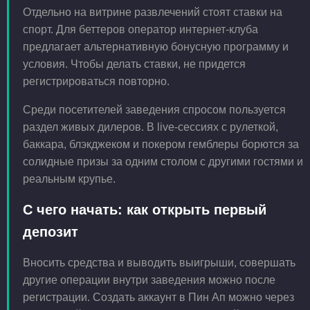
Отдельно на витрине развлечений стоят ставки на
спорт. Для беттеров оператор интернет-клуба
предлагает альтернативную бонусную программу и
условия. Чтобы делать ставки, не придется
регистрироваться повторно.
Среди посетителей заведения спросом пользуется
раздел живых дилеров. В live-сессиях с рулеткой,
баккара, блэкджеком и покером гемблеры борются за
солидные призы за одним столом с другими гостями и
реальным крупье.
С чего начать: как открыть первый
депозит
Вносить средства и выводить выигрыши, совершать
другие операции внутри заведения можно после
регистрации. Создать аккаунт в Пин Ап можно через