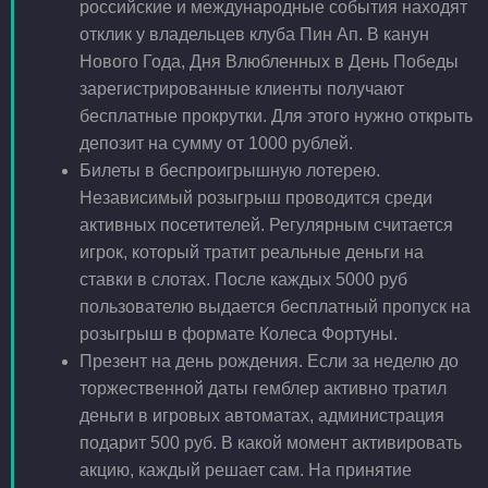
российские и международные события находят
отклик у владельцев клуба Пин Ап. В канун
Нового Года, Дня Влюбленных в День Победы
зарегистрированные клиенты получают
бесплатные прокрутки. Для этого нужно открыть
депозит на сумму от 1000 рублей.
Билеты в беспроигрышную лотерею.
Независимый розыгрыш проводится среди
активных посетителей. Регулярным считается
игрок, который тратит реальные деньги на
ставки в слотах. После каждых 5000 руб
пользователю выдается бесплатный пропуск на
розыгрыш в формате Колеса Фортуны.
Презент на день рождения. Если за неделю до
торжественной даты гемблер активно тратил
деньги в игровых автоматах, администрация
подарит 500 руб. В какой момент активировать
акцию, каждый решает сам. На принятие