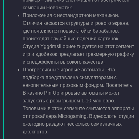
компании Новоматик.
Приложения с нестандартной механикой.
Отличия касаются структуры игрового экрана,
где появляются новые стойки барабанов,
происходят случайные падения картинок.
Студия Yggdrasil ориентируется на этот сегмент
игр и вдобавок предлагает трехмерную графику
и спецэффекты высокого качества.
Прогрессивные игровые автоматы. Эта
подборка представлена симуляторами с
накопительным призовым фондом. Посетитель
В казино Pin Up игровые автоматы может
запускать с розыгрышем 1-10 млн евро.
Топовыми в этом сегменте считаются аппараты
от провайдера Microgaming. Видеослоты студии
ежегодно раздают несколько семизначных
джекпотов.