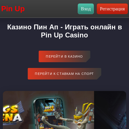
Pin Up
Казино Пин Ап - Играть онлайн в
Pin Up Casino
ПЕРЕЙТИ В КАЗИНО
ПЕРЕЙТИ К СТАВКАМ НА СПОРТ