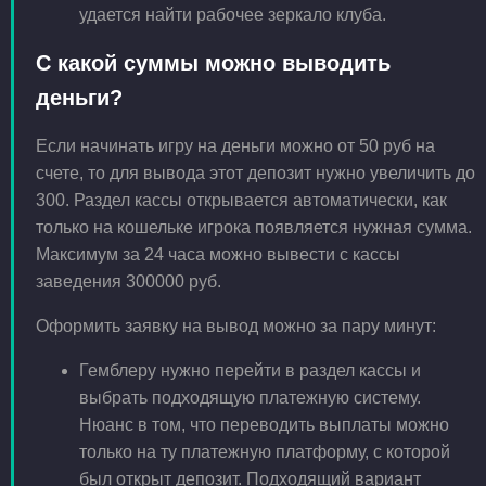
удается найти рабочее зеркало клуба.
С какой суммы можно выводить
деньги?
Если начинать игру на деньги можно от 50 руб на
счете, то для вывода этот депозит нужно увеличить до
300. Раздел кассы открывается автоматически, как
только на кошельке игрока появляется нужная сумма.
Максимум за 24 часа можно вывести с кассы
заведения 300000 руб.
Оформить заявку на вывод можно за пару минут:
Гемблеру нужно перейти в раздел кассы и
выбрать подходящую платежную систему.
Нюанс в том, что переводить выплаты можно
только на ту платежную платформу, с которой
был открыт депозит. Подходящий вариант