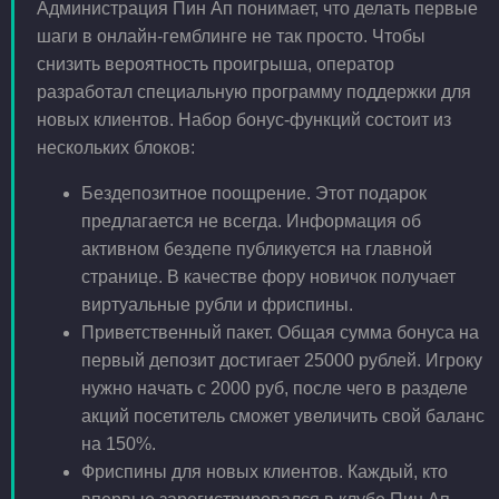
Администрация Пин Ап понимает, что делать первые
шаги в онлайн-гемблинге не так просто. Чтобы
снизить вероятность проигрыша, оператор
разработал специальную программу поддержки для
новых клиентов. Набор бонус-функций состоит из
нескольких блоков:
Бездепозитное поощрение. Этот подарок
предлагается не всегда. Информация об
активном бездепе публикуется на главной
странице. В качестве фору новичок получает
виртуальные рубли и фриспины.
Приветственный пакет. Общая сумма бонуса на
первый депозит достигает 25000 рублей. Игроку
нужно начать с 2000 руб, после чего в разделе
акций посетитель сможет увеличить свой баланс
на 150%.
Фриспины для новых клиентов. Каждый, кто