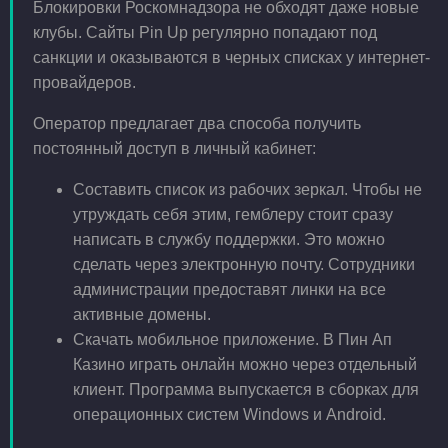
Блокировки Роскомнадзора не обходят даже новые
клубы. Сайты Pin Up регулярно попадают под
санкции и оказываются в черных списках у интернет-
провайдеров.
Оператор предлагает два способа получить
постоянный доступ в личный кабинет:
Составить список из рабочих зеркал. Чтобы не
утруждать себя этим, гемблеру стоит сразу
написать в службу поддержки. Это можно
сделать через электронную почту. Сотрудники
администрации предоставят линки на все
активные домены.
Скачать мобильное приложение. В Пин Ап
Казино играть онлайн можно через отдельный
клиент. Программа выпускается в сборках для
операционных систем Windows и Android.