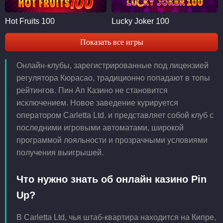
Hot Fruits 100
Lucky Joker 100
Показать все игры
Онлайн-клубы, зарегистрированные под лицензией
регулятора Кюрасао, традиционно попадают в топы
рейтингов. Пин Ап Казино не становится
исключением. Новое заведение курируется
оператором Carletta Ltd. и представляет собой клуб с
последними игровыми автоматами, широкой
программой лояльности и прозрачными условиями
получения выигрышей.
Что нужно знать об онлайн казино Pin
Up?
В Carletta Ltd, чья штаб-квартира находится на Кипре,